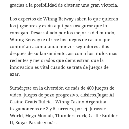
gracias a la posibilidad de obtener una gran victoria.
Los expertos de Winng Betway saben lo que quieren
los jugadores y están aquí para asegurar que lo
consigan. Desarrollado por los mejores del mundo,
Winng Betway te ofrece los juegos de casino que
continúan acumulando nuevos seguidores años
después de su lanzamiento, así como los títulos más
recientes y mejorados que demuestran que la
innovación es vital cuando se trata de juegos de
azar.
Sumérgete en la diversión de más de 400 juegos de
video, juegos de pozo progresivo, clásicos,Jugar Al
Casino Gratis Ruleta - Winng Casino Argentina
tragamonedas de 3 y 5 carretes, por ej. Jurassic
World, Mega Moolah, Thunderstruck, Castle Builder
II, Sugar Parade y más.