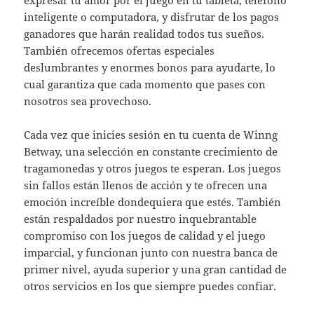
inteligente o computadora, y disfrutar de los pagos
ganadores que harán realidad todos tus sueños.
También ofrecemos ofertas especiales
deslumbrantes y enormes bonos para ayudarte, lo
cual garantiza que cada momento que pases con
nosotros sea provechoso.
Cada vez que inicies sesión en tu cuenta de Winng
Betway, una selección en constante crecimiento de
tragamonedas y otros juegos te esperan. Los juegos
sin fallos están llenos de acción y te ofrecen una
emoción increíble dondequiera que estés. También
están respaldados por nuestro inquebrantable
compromiso con los juegos de calidad y el juego
imparcial, y funcionan junto con nuestra banca de
primer nivel, ayuda superior y una gran cantidad de
otros servicios en los que siempre puedes confiar.