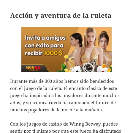
Acción y aventura de la ruleta
Durante más de 300 años hemos sido bendecidos
con el juego de la ruleta. El encanto clásico de este
juego ha inspirado a los jugadores durante muchos
años, y su icónica rueda ha cambiado el futuro de
muchos jugadores de la noche a la mañana.
Con los juegos de casino de Winng Betway, puedes
sentir por ti mismo por qué este juego ha disfrutado