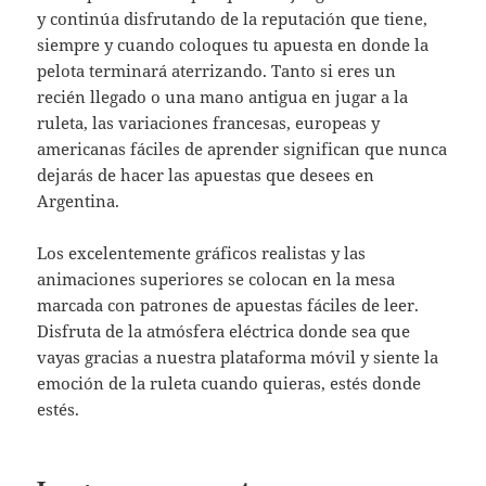
y continúa disfrutando de la reputación que tiene,
siempre y cuando coloques tu apuesta en donde la
pelota terminará aterrizando. Tanto si eres un
recién llegado o una mano antigua en jugar a la
ruleta, las variaciones francesas, europeas y
americanas fáciles de aprender significan que nunca
dejarás de hacer las apuestas que desees en
Argentina.
Los excelentemente gráficos realistas y las
animaciones superiores se colocan en la mesa
marcada con patrones de apuestas fáciles de leer.
Disfruta de la atmósfera eléctrica donde sea que
vayas gracias a nuestra plataforma móvil y siente la
emoción de la ruleta cuando quieras, estés donde
estés.