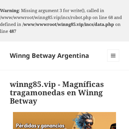
Warning
: Missing argument 3 for write(), called in
/www/wwwroot/winng85.vip/incs/robot.php on line 68 and
defined in
/www/wwwroot/winng85.vip/incs/data.php
on
line
487
Winng Betway Argentina
MENU
AND
WIDGETS
winng85.vip - Magníficas
tragamonedas en Winng
Betway