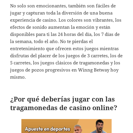
No solo son emocionantes, también son fáciles de
jugar y capturan toda la diversión de una buena
experiencia de casino. Los colores son vibrantes, los
efectos de sonido aumentan la emoción y están
disponibles para ti las 24 horas del día, los 7 días de
la semana, todo el año. No te pierdas el
entretenimiento que ofrecen estos juegos mientras
disfrutas del placer de los juegos de 3 carretes, los de
5 carretes, los juegos clásicos de tragamonedas y los
juegos de pozos progresivos en Winng Betway hoy
mismo.
¿Por qué deberías jugar con las
tragamonedas de casino online?