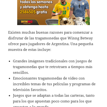
Existen muchas buenas razones para comenzar a
disfrutar de las tragamonedas que Winng Betway
ofrece para jugadores de Argentina. Una pequeña
muestra de estas incluye:
Grandes imágenes tradicionales con juegos de
tragamonedas que te retrotraen a tiempos más
sencillos.
Emocionantes tragamonedas de video con
increíbles temas de tus películas y programas de
televisión favoritos.
Juegos que se adaptan a todas las carteras, tanto
para los que apuestan poco como para los que
apuestan a lo grande.