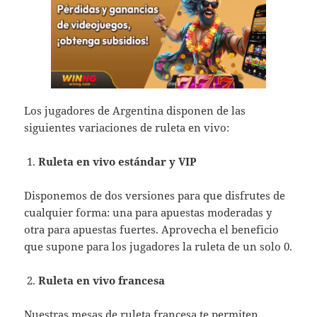
Los jugadores de Argentina disponen de las
siguientes variaciones de ruleta en vivo:
Ruleta en vivo estándar y VIP
Disponemos de dos versiones para que disfrutes de
cualquier forma: una para apuestas moderadas y
otra para apuestas fuertes. Aprovecha el beneficio
que supone para los jugadores la ruleta de un solo 0.
Ruleta en vivo francesa
Nuestras mesas de ruleta francesa te permiten