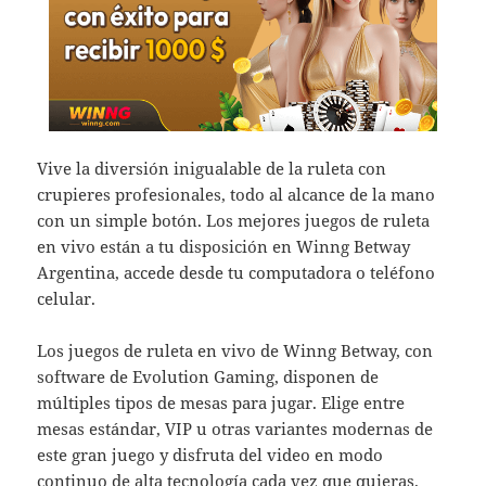
Vive la diversión inigualable de la ruleta con
crupieres profesionales, todo al alcance de la mano
con un simple botón. Los mejores juegos de ruleta
en vivo están a tu disposición en Winng Betway
Argentina, accede desde tu computadora o teléfono
celular.
Los juegos de ruleta en vivo de Winng Betway, con
software de Evolution Gaming, disponen de
múltiples tipos de mesas para jugar. Elige entre
mesas estándar, VIP u otras variantes modernas de
este gran juego y disfruta del video en modo
continuo de alta tecnología cada vez que quieras.