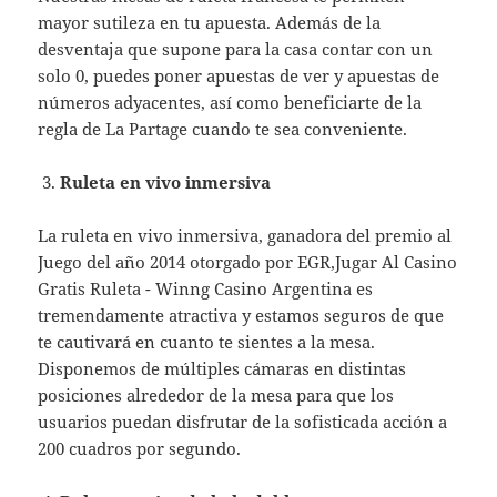
mayor sutileza en tu apuesta. Además de la
desventaja que supone para la casa contar con un
solo 0, puedes poner apuestas de ver y apuestas de
números adyacentes, así como beneficiarte de la
regla de La Partage cuando te sea conveniente.
Ruleta en vivo inmersiva
La ruleta en vivo inmersiva, ganadora del premio al
Juego del año 2014 otorgado por EGR,Jugar Al Casino
Gratis Ruleta - Winng Casino Argentina es
tremendamente atractiva y estamos seguros de que
te cautivará en cuanto te sientes a la mesa.
Disponemos de múltiples cámaras en distintas
posiciones alrededor de la mesa para que los
usuarios puedan disfrutar de la sofisticada acción a
200 cuadros por segundo.