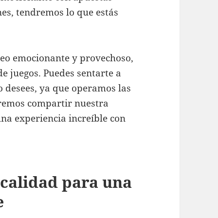
es, tendremos lo que estás
deo emocionante y provechoso,
e juegos. Puedes sentarte a
o desees, ya que operamos las
remos compartir nuestra
na experiencia increíble con
calidad para una
e