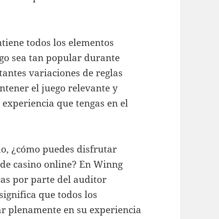
tiene todos los elementos
ego sea tan popular durante
antes variaciones de reglas
tener el juego relevante y
e experiencia que tengas en el
o, ¿cómo puedes disfrutar
 de casino online? En Winng
as por parte del auditor
ignifica que todos los
ar plenamente en su experiencia