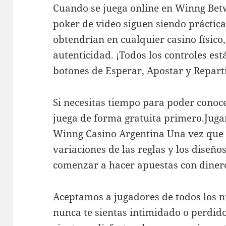
Cuando se juega online en Winng Betw
poker de video siguen siendo práctica
obtendrían en cualquier casino físico
autenticidad. ¡Todos los controles es
botones de Esperar, Apostar y Reparti
Si necesitas tiempo para poder conoc
juega de forma gratuita primero.Jugar
Winng Casino Argentina Una vez que 
variaciones de las reglas y los diseño
comenzar a hacer apuestas con dinero
Aceptamos a jugadores de todos los n
nunca te sientas intimidado o perdi