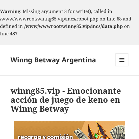
Warning
: Missing argument 3 for write(), called in
/www/wwwroot/winng85.vip/incs/robot.php on line 68 and
defined in
/www/wwwroot/winng85.vip/incs/data.php
on
line
487
Winng Betway Argentina
MENU
AND
WIDGETS
winng85.vip - Emocionante
acción de juego de keno en
Winng Betway