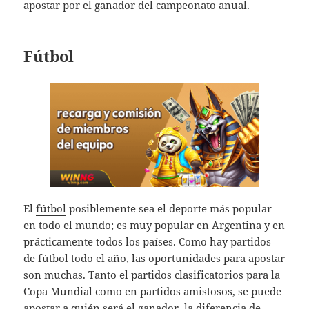
apostar por el ganador del campeonato anual.
Fútbol
El
fútbol
posiblemente sea el deporte más popular
en todo el mundo; es muy popular en Argentina y en
prácticamente todos los países. Como hay partidos
de fútbol todo el año, las oportunidades para apostar
son muchas. Tanto el partidos clasificatorios para la
Copa Mundial como en partidos amistosos, se puede
apostar a quién será el ganador, la diferencia de