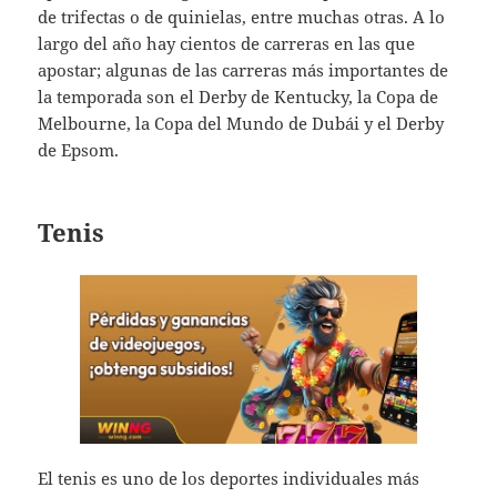
de trifectas o de quinielas, entre muchas otras. A lo
largo del año hay cientos de carreras en las que
apostar; algunas de las carreras más importantes de
la temporada son el Derby de Kentucky, la Copa de
Melbourne, la Copa del Mundo de Dubái y el Derby
de Epsom.
Tenis
El tenis es uno de los deportes individuales más