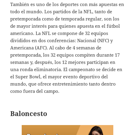
También es uno de los deportes con más apuestas en
todo el mundo. Los partidos de la NFL, tanto de
pretemporada como de temporada regular, son los
de mayor interés para quienes apuesta en el fútbol
americano. La NFL se compone de 32 equipos
divididos en dos conferencias: Nacional (NFC) y
Americana (AFC). Al cabo de 4 semanas de
pretemporada, los 32 equipos compiten durante 17
semanas y, después, los 12 mejores participan en
una ronda eliminatoria. El campeonato se decide en
el Super Bowl, el mayor evento deportivo del
mundo, que ofrece entretenimiento tanto dentro
como fuera del campo.
Baloncesto