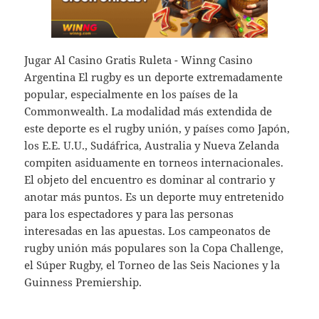
Jugar Al Casino Gratis Ruleta - Winng Casino
Argentina El rugby es un deporte extremadamente
popular, especialmente en los países de la
Commonwealth. La modalidad más extendida de
este deporte es el rugby unión, y países como Japón,
los E.E. U.U., Sudáfrica, Australia y Nueva Zelanda
compiten asiduamente en torneos internacionales.
El objeto del encuentro es dominar al contrario y
anotar más puntos. Es un deporte muy entretenido
para los espectadores y para las personas
interesadas en las apuestas. Los campeonatos de
rugby unión más populares son la Copa Challenge,
el Súper Rugby, el Torneo de las Seis Naciones y la
Guinness Premiership.